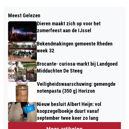
Vorig artikel
Volgend artikel
REGENACHTIG MAAR SFEERVOL
Meest Gelezen
HERINNERINGSMIDDAG OP
BONTE SCHAAP FESTIVAL IN RHEDEN
Dieren maakt zich op voor het
BEGRAAFPLAATS HEIDERUST
zomerfeest aan de IJssel
Bekendmakingen gemeente Rheden
week 32
Brocante- curiosa-markt bij Landgoed
Middachten De Steeg
Veiligheidswaarschuwing: gemengde
notenpasta (350 g) Horizon
Nieuw besluit Albert Heijn: vol
koopzegelboekje duurt vanaf
september twee keer zo lang
Meer artikelen