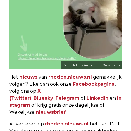
Dierentehuis Arnhem en Omstreken
Het
nieuws
van
rheden.nieuws.nl
gemakkelijk
volgen? Like dan ook onze
Facebookpagina
,
volg ons op
X
(Twitter)
,
Bluesky
,
Telegram
of
LinkedIn
en
In
stagram
of krijg gratis onze dagelijkse of
Wekelijkse
nieuwsbrief
.
Adverteren op
rheden.nieuws.nl
bel dan: Dolf
Verschuren voor de prijzen en mogelijkheden