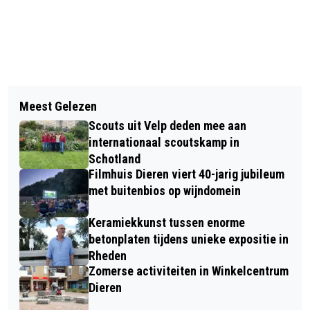
Vorig artikel
Volgend artikel
MARCH & SHOWBAND RHEDEN HAALT
Meest Gelezen
ONS ANTON PIECK FESTIVAL IN
GOUD OP WERELD MUZIEK CONCOURS
Scouts uit Velp deden mee aan
HARTJE VELP 27 EN 28 AUGUSTUS
TE KERKRADE
internationaal scoutskamp in
2022
Schotland
Filmhuis Dieren viert 40-jarig jubileum
met buitenbios op wijndomein
Keramiekkunst tussen enorme
betonplaten tijdens unieke expositie in
Rheden
Zomerse activiteiten in Winkelcentrum
Dieren