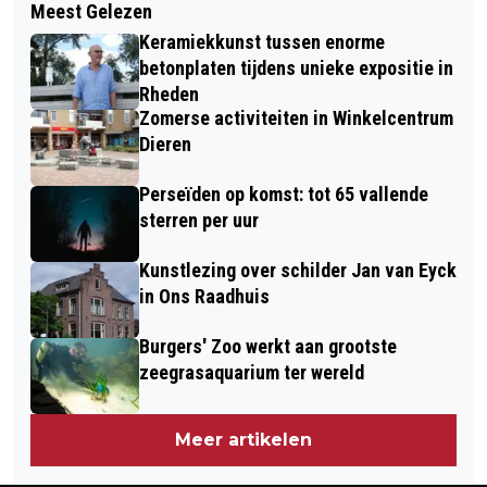
Meest Gelezen
TECHNISCHE STORING LEGT
ZELF? IN DE ‘STEM VAN DE NATUUR’
Keramiekkunst tussen enorme
PLANNING RIJNSTATE STIL:
betonplaten tijdens unieke expositie in
ZIEKENHUIS WERKT AAN OPLOSSING
Rheden
Zomerse activiteiten in Winkelcentrum
Dieren
Perseïden op komst: tot 65 vallende
sterren per uur
Kunstlezing over schilder Jan van Eyck
in Ons Raadhuis
Burgers' Zoo werkt aan grootste
zeegrasaquarium ter wereld
Meer artikelen