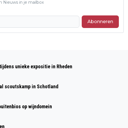
n Nieuws in je mailbox
Abonneren
Volgend artikel
CABARET BIJ RHEDERART IN
ijdens unieke expositie in Rheden
DORPSKERK SPANKEREN
aal scoutskamp in Schotland
 buitenbios op wijndomein
ren