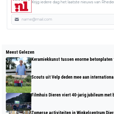
Krijg iedere dag het laatste nieuws van Rhede
Vorig artikel
Meest Gelezen
WORKSHOP STIPWERK BIJ
Keramiekkunst tussen enorme betonplaten t
ONTMOETINGSCENTRUM DE PAPERCLIP
TE VELP
Scouts uit Velp deden mee aan internation
Filmhuis Dieren viert 40-jarig jubileum met
Zomerse activiteiten in Winkelcentrum Die