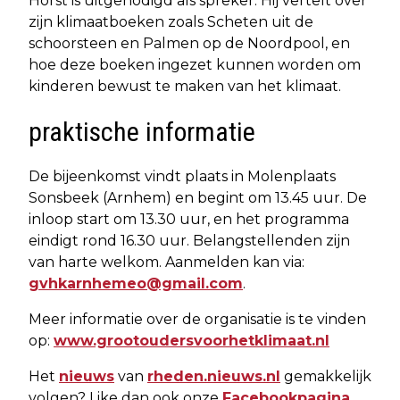
Horst is uitgenodigd als spreker. Hij vertelt over
zijn klimaatboeken zoals Scheten uit de
schoorsteen en Palmen op de Noordpool, en
hoe deze boeken ingezet kunnen worden om
kinderen bewust te maken van het klimaat.
praktische informatie
De bijeenkomst vindt plaats in Molenplaats
Sonsbeek (Arnhem) en begint om 13.45 uur. De
inloop start om 13.30 uur, en het programma
eindigt rond 16.30 uur. Belangstellenden zijn
van harte welkom. Aanmelden kan via:
gvhkarnhemeo@gmail.com
.
Meer informatie over de organisatie is te vinden
op:
www.grootoudersvoorhetklimaat.nl
Het
nieuws
van
rheden.nieuws.nl
gemakkelijk
volgen? Like dan ook onze
Facebookpagina
,