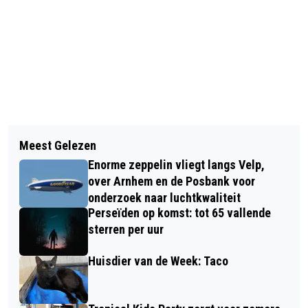
Vorig artikel
Volgend artikel
THEATERPLEZIER VOOR 55-PLUSSERS
Meest Gelezen
REPAIR CAFÉ DIEREN ZOEKT EEN
IN ONS RAADHUIS VELP
Enorme zeppelin vliegt langs Velp,
VOORZITTER EN EEN BESTUURSLID
over Arnhem en de Posbank voor
onderzoek naar luchtkwaliteit
Perseïden op komst: tot 65 vallende
sterren per uur
Huisdier van de Week: Taco