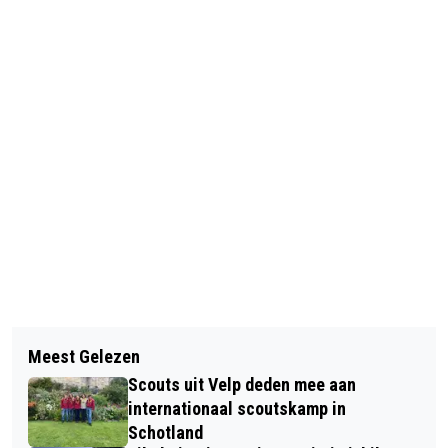
Vorig artikel
Volgend artikel
ONTMOET VIX DE RODE WOLF: EEN
Meest Gelezen
VELPER BACH ENSEMBLE ZOEKT
NIEUW KINDERBOEK OVER
Scouts uit Velp deden mee aan
PROJECTLEDEN VOOR MOZART
NATUURAVONTUREN
internationaal scoutskamp in
CONCERT IN DOESBURG
Schotland