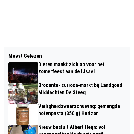
Vorig artikel
Volgend artikel
DORPSFEEST ELLECOM: ZEER
Meest Gelezen
LEGER DES HEILS HEEFT
GESLAAGDE EN MUZIKALE DAG, EEN
Dieren maakt zich op voor het
COLLECTANTEN NODIG IN GEMEENTE
PRACHTIG DORPSFEEST VOOR
zomerfeest aan de IJssel
RHEDEN
IEDEREEN
Brocante- curiosa-markt bij Landgoed
Middachten De Steeg
Veiligheidswaarschuwing: gemengde
notenpasta (350 g) Horizon
Nieuw besluit Albert Heijn: vol