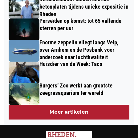
OPENLUCHTTHEATER DE PINKENBERG
betonplaten tijdens unieke expositie in
Rheden
Perseïden op komst: tot 65 vallende
sterren per uur
Enorme zeppelin vliegt langs Velp,
over Arnhem en de Posbank voor
onderzoek naar luchtkwaliteit
Huisdier van de Week: Taco
Burgers' Zoo werkt aan grootste
zeegrasaquarium ter wereld
Meer artikelen