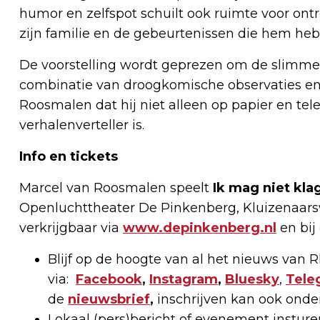
humor en zelfspot schuilt ook ruimte voor ont
zijn familie en de gebeurtenissen die hem h
De voorstelling wordt geprezen om de slimme
combinatie van droogkomische observaties en 
Roosmalen dat hij niet alleen op papier en te
verhalenverteller is.
Info en tickets
Marcel van Roosmalen speelt
Ik mag niet kla
Openluchttheater De Pinkenberg, Kluizenaarsw
verkrijgbaar via
www.depinkenberg.nl
en bij
Blijf op de hoogte van al het nieuws van
via:
Facebook
,
Instagram
,
Bluesky
,
Tele
de
nieuwsbrief
,
inschrijven kan ook onde
Lokaal (pers)bericht of evenement instur