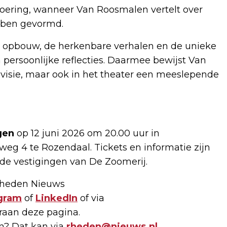
roering, wanneer Van Roosmalen vertelt over
ebben gevormd.
 opbouw, de herkenbare verhalen en de unieke
persoonlijke reflecties. Daarmee bewijst Van
levisie, maar ook in het theater een meeslepende
gen
op 12 juni 2026 om 20.00 uur in
eg 4 te Rozendaal. Tickets en informatie zijn
 de vestigingen van De Zoomerij.
 Rheden Nieuws
gram
of
LinkedIn
of via
raan deze pagina.
en? Dat kan via
rheden@nieuws.nl