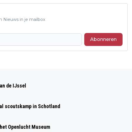
n Nieuws in je mailbox
Abonneren
Volgend artikel
OPENING KLEDINGBANK VELP
an de IJssel
aal scoutskamp in Schotland
 het Openlucht Museum