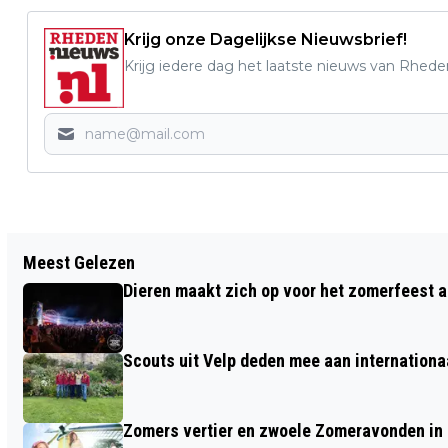
Krijg onze Dagelijkse Nieuwsbrief!
Krijg iedere dag het laatste nieuws van Rhede
Vorig artikel
Meest Gelezen
INSCHRIJVEN VOOR BURENDAG 2026 NU
Dieren maakt zich op voor het zomerfeest a
MOGELIJK
Scouts uit Velp deden mee aan internation
Zomers vertier en zwoele Zomeravonden in