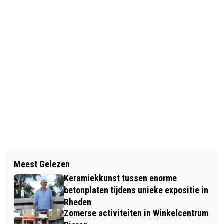
Vorig artikel
Volgend artikel
DOE MEE AAN DE NATUURWERKDAG
Meest Gelezen
AFSLUITING JUBILEUM 450 JAAR
2023
Keramiekkunst tussen enorme
RHEDEN
betonplaten tijdens unieke expositie in
Rheden
Zomerse activiteiten in Winkelcentrum