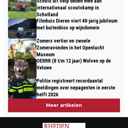
Scouts uit Velp deden mee aan
TREKT VEEL AANDACHT
internationaal scoutskamp in
Schotland
Filmhuis Dieren viert 40-jarig jubileum
met buitenbios op wijndomein
Zomers vertier en zwoele
Zomeravonden in het Openlucht
Museum
OERRR (8 t/m 12 jaar) Wolven op de
Veluwe
Politie registreert recordaantal
meldingen over nepagenten in eerste
helft 2026
Meer artikelen