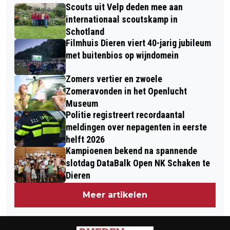
RHEDEN
Scouts uit Velp deden mee aan
VEROORZAKEN NA AANRAKING
internationaal scoutskamp in
Schotland
Filmhuis Dieren viert 40-jarig jubileum
met buitenbios op wijndomein
Zomers vertier en zwoele
Zomeravonden in het Openlucht
Museum
Politie registreert recordaantal
meldingen over nepagenten in eerste
helft 2026
Kampioenen bekend na spannende
slotdag DataBalk Open NK Schaken te
Dieren
Meer artikelen