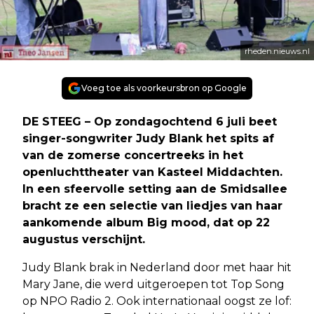
rheden.nieuws.nl
Voeg toe als voorkeursbron op Google
DE STEEG – Op zondagochtend 6 juli beet
singer-songwriter Judy Blank het spits af
van de zomerse concertreeks in het
openluchttheater van Kasteel Middachten.
In een sfeervolle setting aan de Smidsallee
bracht ze een selectie van liedjes van haar
aankomende album Big mood, dat op 22
augustus verschijnt.
Judy Blank brak in Nederland door met haar hit
Mary Jane, die werd uitgeroepen tot Top Song
op NPO Radio 2. Ook internationaal oogst ze lof: