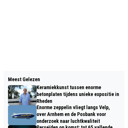
Vorig artikel
Volgend artikel
MHC DIEREN JO16 ONGESLAGEN
Meest Gelezen
HEEL VELP SCHOON OPRUIMACTIE OP
KAMPIOEN OP BB HOCKEYTOERNOOI
Keramiekkunst tussen enorme
ZATERDAG 12 JULI 2025
2025
betonplaten tijdens unieke expositie in
Rheden
Enorme zeppelin vliegt langs Velp,
over Arnhem en de Posbank voor
onderzoek naar luchtkwaliteit
Perseïden op komst: tot 65 vallende