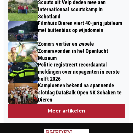
Scouts uit Velp deden mee aan
KONDIGT FAMILIEVOORSTELLINGEN
internationaal scoutskamp in
AAN
Schotland
Filmhuis Dieren viert 40-jarig jubileum
met buitenbios op wijndomein
Zomers vertier en zwoele
Zomeravonden in het Openlucht
Museum
Politie registreert recordaantal
meldingen over nepagenten in eerste
helft 2026
Kampioenen bekend na spannende
slotdag DataBalk Open NK Schaken te
Dieren
Meer artikelen