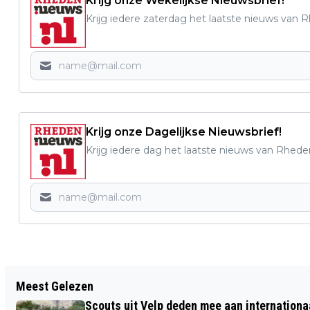
Krijg onze Wekelijkse Nieuwsbrief!
Krijg iedere zaterdag het laatste nieuws van 
Krijg onze Dagelijkse Nieuwsbrief!
Krijg iedere dag het laatste nieuws van Rhede
Vorig artikel
Meest Gelezen
ZEER GESLAAGD CONCERT VELPSE
Scouts uit Velp deden mee aan internation