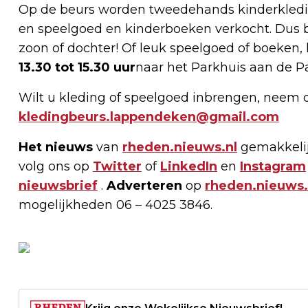
Op de beurs worden tweedehands kinderkledin
en speelgoed en kinderboeken verkocht. Dus be
zoon of dochter! Of leuk speelgoed of boeken
13.30 tot 15.30 uur
naar het Parkhuis aan de P
Wilt u kleding of speelgoed inbrengen, neem 
kledingbeurs.lappendeken@gmail.com
Het nieuws
van
rheden.nieuws.nl
gemakkelij
volg ons op
Twitter
of
LinkedIn
en
Instagram
nieuwsbrief
.
Adverteren
op
rheden.nieuws.
mogelijkheden 06 – 4025 3846.