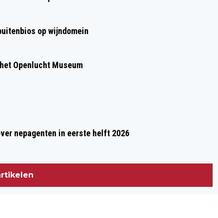
ZATERDAG 18 MAART
 buitenbios op wijndomein
 het Openlucht Museum
over nepagenten in eerste helft 2026
rtikelen