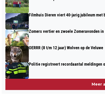
ACCORDEON VERENIGING BEWONERS
RHEDERHOF
Filmhuis Dieren viert 40-jarig jubileum met
Zomers vertier en zwoele Zomeravonden in
OERRR (8 t/m 12 jaar) Wolven op de Veluwe
Politie registreert recordaantal meldingen 
Meer a