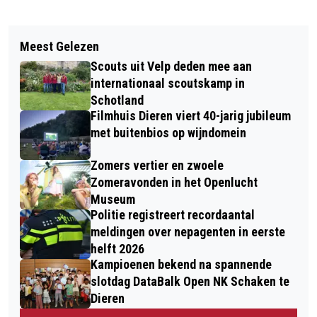
Vorig artikel
Volgend artikel
EEN GEVARIEERD
Meest Gelezen
KLIMAATBURGEMEESTER VAN
ZOMERPROGRAMMA IN KASTEELTUIN
Scouts uit Velp deden mee aan
RHEDEN GEZOCHT!
MIDDACHTEN
internationaal scoutskamp in
Schotland
Filmhuis Dieren viert 40-jarig jubileum
met buitenbios op wijndomein
Zomers vertier en zwoele
Zomeravonden in het Openlucht
Museum
Politie registreert recordaantal
meldingen over nepagenten in eerste
helft 2026
Kampioenen bekend na spannende
slotdag DataBalk Open NK Schaken te
Dieren