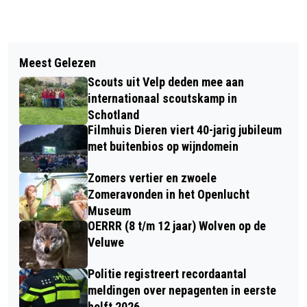
Vorig artikel
Volgend artikel
NIEUWE WORKSHOP BLINDE LIEFDE
Meest Gelezen
CAFÉ DOODGEWOON WEER OP
VOOR SALSA WEER IN ARNHEM
Scouts uit Velp deden mee aan
VRIJDAG 14 APRIL 2023
internationaal scoutskamp in
Schotland
Filmhuis Dieren viert 40-jarig jubileum
met buitenbios op wijndomein
Zomers vertier en zwoele
Zomeravonden in het Openlucht
Museum
OERRR (8 t/m 12 jaar) Wolven op de
Veluwe
Politie registreert recordaantal
meldingen over nepagenten in eerste
helft 2026