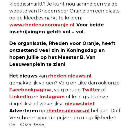
kleedjesmarkt? Je kunt nog aanmelden via de
website van Rheden voor Oranje om een plaats
op de kleedjesmarkt te krijgen:
www.rhedenvoororanje.nl
.
Voor beide
inschrijvingen geldt: vol = vol.
De organisatie, Rheden voor Oranje, heeft
ontzettend veel zin in Koningsdag en
hopen jullie op het Meester B. Van
Leeuwenplein te zien!
Het nieuws
van
rheden.nieuws.nl
gemakkelijk volgen? Volg en Like dan ook onze
Facebookpagina
, volg ons op
Twitter
of
LinkedIn
en
Instagram
of krijg gratis onze
dagelijkse of wekelijkse
nieuwsbrief
.
Adverteren
op
rheden.nieuws.nl
bel dan: Dolf
Verschuren voor de prijzen en mogelijkheden
06 – 4025 3846.