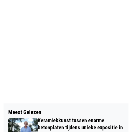
Vorig artikel
Volgend artikel
EXPOSITIE KLEURRIJKE
Meest Gelezen
'MAAK JE NIET DRUK', EEN LEZING
OLIEVERFSCHILDERIJEN JOLANDE
Keramiekkunst tussen enorme
OVER PIEKEREN IN ONS RAADHUIS
KREEFTMEIJER-HORSTMAN
betonplaten tijdens unieke expositie in