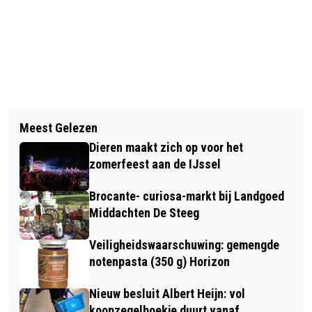
Vorig artikel
Volgend artikel
OV-INLOOPSPREEKUUR IN ZOOMERIJ
Meest Gelezen
ZOMER IN GELDERLAND KOMT NAAR
DIEREN
Dieren maakt zich op voor het
DIEREN-WEST
zomerfeest aan de IJssel
Brocante- curiosa-markt bij Landgoed
Middachten De Steeg
Veiligheidswaarschuwing: gemengde
notenpasta (350 g) Horizon
Nieuw besluit Albert Heijn: vol
koopzegelboekje duurt vanaf