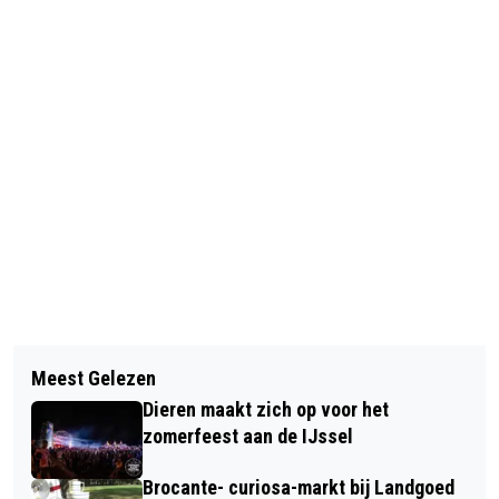
Vorig artikel
Volgend artikel
INFORMATIEBIJEENKOMST OVER
Meest Gelezen
ZORGEN OVER STIKSTOFREGELS: 5
FRAUDE HERKENNEN EN VOORKOMEN
Dieren maakt zich op voor het
GEMEENTEN VREZEN STILSTAND IN
zomerfeest aan de IJssel
WONINGBOUW
Brocante- curiosa-markt bij Landgoed