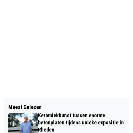
Vorig artikel
Volgend artikel
GEMEENTE RHEDEN STOPT MET
Meest Gelezen
OUDHEIDKUNDIGE KRING WANDELING
ENKELE PUBLICATIES IN DE
Keramiekkunst tussen enorme
DOOR DE STEEG
REGIOBODE
betonplaten tijdens unieke expositie in
Rheden