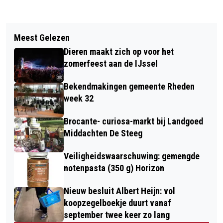
Vorig artikel
Volgend artikel
LEZING OVER DE IJSSELLINIE BIJ DE
Meest Gelezen
WEEK VAN DE JONGE MANTELZORGER
VROUWEN VAN NU TE DIEREN
Dieren maakt zich op voor het
2026, VAN ERKENNING NAAR ACTIE!
zomerfeest aan de IJssel
Bekendmakingen gemeente Rheden
week 32
Brocante- curiosa-markt bij Landgoed
Middachten De Steeg
Veiligheidswaarschuwing: gemengde
notenpasta (350 g) Horizon
Nieuw besluit Albert Heijn: vol
koopzegelboekje duurt vanaf
september twee keer zo lang