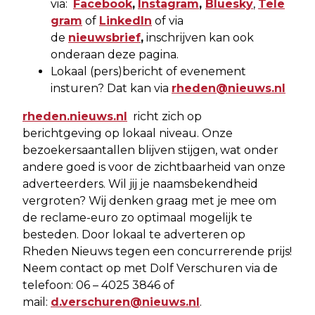
via:
Facebook
,
Instagram
,
Bluesky
,
Tele
gram
of
LinkedIn
of via
de
nieuwsbrief
,
inschrijven kan ook
onderaan deze pagina.
Lokaal (pers)bericht of evenement
insturen? Dat kan via
rheden@nieuws.nl
rheden.nieuws.nl
richt zich op
berichtgeving op lokaal niveau. Onze
bezoekersaantallen blijven stijgen, wat onder
andere goed is voor de zichtbaarheid van onze
adverteerders. Wil jij je naamsbekendheid
vergroten? Wij denken graag met je mee om
de reclame-euro zo optimaal mogelijk te
besteden. Door lokaal te adverteren op
Rheden Nieuws tegen een concurrerende prijs!
Neem contact op met Dolf Verschuren via de
telefoon: 06 – 4025 3846 of
mail:
d.verschuren@nieuws.nl
.