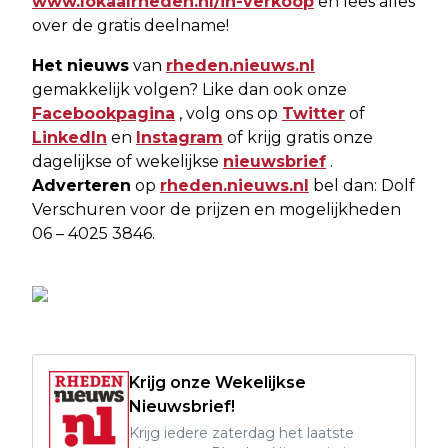
www.lokaalrheden.nl/in-verkoop
en lees alles
over de gratis deelname!
Het nieuws
van
rheden.nieuws.nl
gemakkelijk volgen? Like dan ook onze
Facebookpagina
, volg ons op
Twitter
of
LinkedIn
en
Instagram
of krijg gratis onze
dagelijkse of wekelijkse
nieuwsbrief
.
Adverteren
op
rheden.nieuws.nl
bel dan: Dolf
Verschuren voor de prijzen en mogelijkheden
06 – 4025 3846.
Krijg onze Wekelijkse
Nieuwsbrief!
Krijg iedere zaterdag het laatste