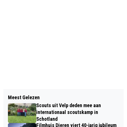
Vorig artikel
Volgend artikel
KONINKLIJKE ONDERSCHEIDING VOOR
Meest Gelezen
HALLOWEEN RHEDEN GROOT SUCCES
YVONNE VERSTEEGE
Scouts uit Velp deden mee aan
internationaal scoutskamp in
Schotland
Filmhuis Dieren viert 40-jarig jubileum