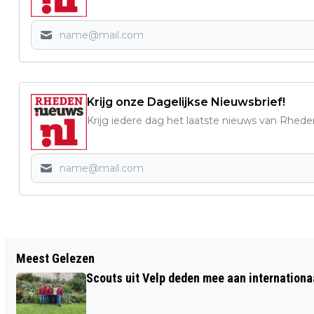
Krijg onze Dagelijkse Nieuwsbrief!
Krijg iedere dag het laatste nieuws van Rhede
Vorig artikel
Meest Gelezen
INGEZONDEN: VEEL ZORGEN OM HEG BIJ
Scouts uit Velp deden mee aan internation
DE JOODSE BEGRAAFPLAATS IN DIEREN