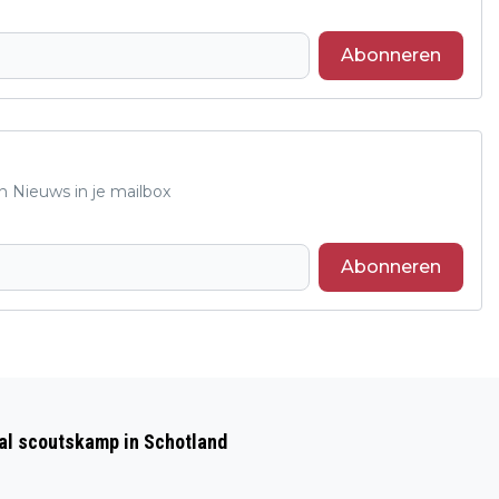
Abonneren
n Nieuws in je mailbox
Abonneren
Volgend artikel
SCHAAKSIMULTAAN IN HET RHEDENS
aal scoutskamp in Schotland
DIEREN