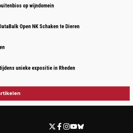
 buitenbios op wijndomein
ataBalk Open NK Schaken te Dieren
ren
ijdens unieke expositie in Rheden
rtikelen