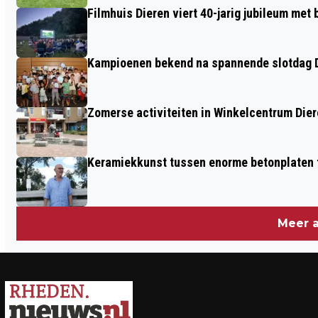
Filmhuis Dieren viert 40-jarig jubileum met
Kampioenen bekend na spannende slotdag D
Zomerse activiteiten in Winkelcentrum Die
Keramiekkunst tussen enorme betonplaten t
Meer a