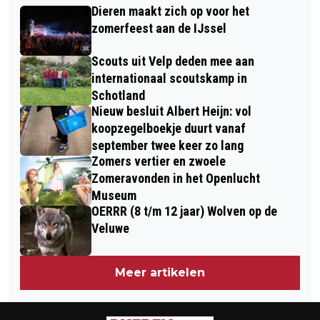
KERKBALANS IN!
Dieren maakt zich op voor het
zomerfeest aan de IJssel
Scouts uit Velp deden mee aan
internationaal scoutskamp in
Schotland
Nieuw besluit Albert Heijn: vol
koopzegelboekje duurt vanaf
september twee keer zo lang
Zomers vertier en zwoele
Zomeravonden in het Openlucht
Museum
OERRR (8 t/m 12 jaar) Wolven op de
Veluwe
Meer artikelen