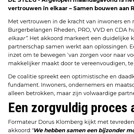
DE STEEG - Afgelopen maandagavond is het 
vertrouwen in elkaar – Samen bouwen aan
Met vertrouwen in de kracht van inwoners en
Burgerbelangen Rheden, PRO, VVD en CDA hu
elkaar”
. Het akkoord markeert een duidelijke k
partnerschap samen werkt aan oplossingen. E
inzet om te bewegen ‘van zorgen voor naar v
makkelijker maakt door te vereenvoudigen, te
De coalitie spreekt een optimistische en daa
fundament. Inwoners, ondernemers en maatsch
alleen betrokken, maar zijn volwaardige partn
Een zorgvuldig proces a
Formateur Dorus Klomberg kijkt met tevreden
akkoord:
“
We hebben samen een bijzonder moo