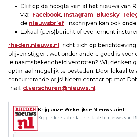
Blijf op de hoogte van al het nieuws van
via:
Facebook
,
Instagram
,
Bluesky
,
Tele
de
nieuwsbrief
,
inschrijven kan ook onde
Lokaal (pers)bericht of evenement instur
rheden.nieuws.nl
richt zich op berichtgeving
blijven stijgen, wat onder andere goed is voor 
je naamsbekendheid vergroten? Wij denken g
optimaal mogelijk te besteden. Door lokaal t
concurrerende prijs! Neem contact op met Dolf
mail:
d.verschuren@nieuws.nl
.
Krijg onze Wekelijkse Nieuwsbrief!
Krijg iedere zaterdag het laatste nieuws van 