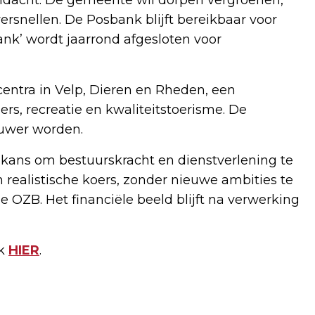
ndacht. De gemeente wil dorpen vergroenen,
ersnellen. De Posbank blijft bereikbaar voor
nk’ wordt jaarrond afgesloten voor
scentra in Velp, Dieren en Rheden, een
rs, recreatie en kwaliteitstoerisme. De
luwer worden.
 kans om bestuurskracht en dienstverlening te
en realistische koers, zonder nieuwe ambities te
e OZB. Het financiële beeld blijft na verwerking
ik
HIER
.