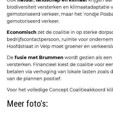
Ook
natuur, landschap en klimaat
krijgen aa
biodiversiteit versterken en klimaatadaptatie v
gemotoriseerd verkeer, maar het ‘rondje Posba
gemotoriseerd verkeer.
Economisch
zet de coalitie in op sterke dorp
bedrijfscontactpersoon, ruimte voor onderneme
Hoofdstraat in Velp moet groener en verkeers
De
fusie met Brummen
wordt gezien als een
versterken. Financieel kiest de coalitie voor e
betalen via verhoging van lokale lasten zoals d
van de plannen positief.
Voor het volledige Concept Coalitieakkoord kl
Meer foto's: