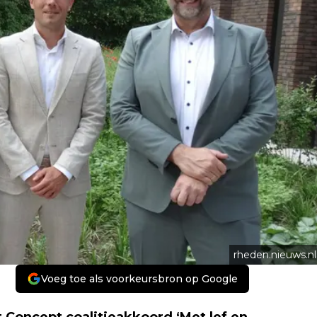
rheden.nieuws.nl
Voeg toe als voorkeursbron op Google