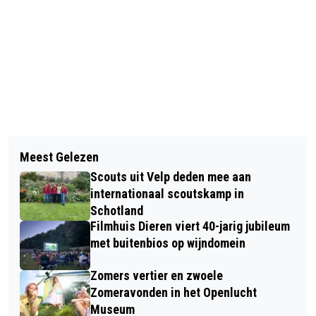
Vorig artikel
Volgend artikel
TOON TELLEGEN EN HET WISSELEND
Meest Gelezen
FAMILIEVOORSTELLING RAPUNZEL IN
TOONKWINTET IN
Scouts uit Velp deden mee aan
OPENLUCHTTHEATER DE PINKENBERG
OPENLUCHTTHEATER DE PINKENBERG
internationaal scoutskamp in
DOOR HET KLEINE THEATER
Schotland
Filmhuis Dieren viert 40-jarig jubileum
met buitenbios op wijndomein
Zomers vertier en zwoele
Zomeravonden in het Openlucht
Museum