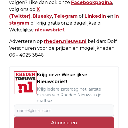
volgen? Like dan ook onze
Facebookpagina
,
volg ons op
X
(Twitter)
,
Bluesky
,
Telegram
of
LinkedIn
en
In
stagram
of krijg gratis onze dagelijkse of
Wekelijkse
nieuwsbrief
.
Adverteren op
rheden.nieuws.nl
bel dan: Dolf
Verschuren voor de prijzen en mogelijkheden
06 – 4025 3846.
Krijg onze Wekelijkse
Nieuwsbrief!
Krijg iedere zaterdag het laatste
nieuws van Rheden Nieuws in je
mailbox
Abonneren