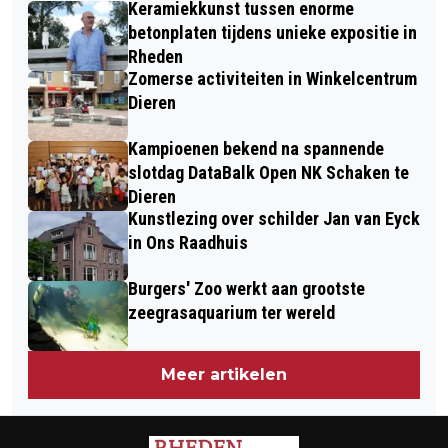
Keramiekkunst tussen enorme
ZWARTEWEG EN KLAPROOSTUIN IN
betonplaten tijdens unieke expositie in
RHEDEN
Rheden
Zomerse activiteiten in Winkelcentrum
Dieren
Kampioenen bekend na spannende
slotdag DataBalk Open NK Schaken te
Dieren
Kunstlezing over schilder Jan van Eyck
in Ons Raadhuis
Burgers' Zoo werkt aan grootste
zeegrasaquarium ter wereld
Meer artikelen