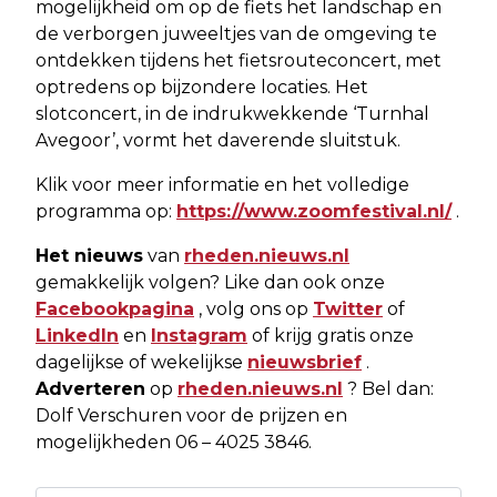
mogelijkheid om op de fiets het landschap en
de verborgen juweeltjes van de omgeving te
ontdekken tijdens het fietsrouteconcert, met
optredens op bijzondere locaties. Het
slotconcert, in de indrukwekkende ‘Turnhal
Avegoor’, vormt het daverende sluitstuk.
Klik voor meer informatie en het volledige
programma op:
https://www.zoomfestival.nl/
.
Het nieuws
van
rheden.nieuws.nl
gemakkelijk volgen? Like dan ook onze
Facebookpagina
, volg ons op
Twitter
of
LinkedIn
en
Instagram
of krijg gratis onze
dagelijkse of wekelijkse
nieuwsbrief
.
Adverteren
op
rheden.nieuws.nl
? Bel dan:
Dolf Verschuren voor de prijzen en
mogelijkheden 06 – 4025 3846.