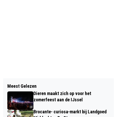
Vorig artikel
Volgend artikel
GETUIGEN GEZOCHT:
Meest Gelezen
HELP VELP AAN EEN GOUDEN
WONINGINBRAAK TROMPLAAN TE
Dieren maakt zich op voor het
GELDERSE ROOS
VELP
zomerfeest aan de IJssel
Brocante- curiosa-markt bij Landgoed