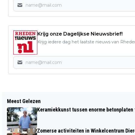
Krijg onze Dagelijkse Nieuwsbrief!
Krijg iedere dag het laatste nieuws van Rhede
Vorig artikel
Meest Gelezen
CURSUS SLOW JOG IN RHEDEN
Keramiekkunst tussen enorme betonplaten t
Zomerse activiteiten in Winkelcentrum Die