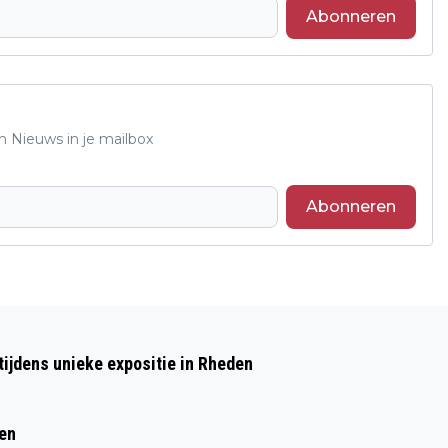
Abonneren
n Nieuws in je mailbox
Abonneren
Volgend artikel
DORPSGESPREKKEN IN ELLECOM EN
ijdens unieke expositie in Rheden
VELP
ren