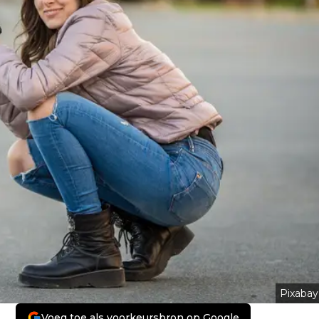
Pixabay
Voeg toe als voorkeursbron op Google