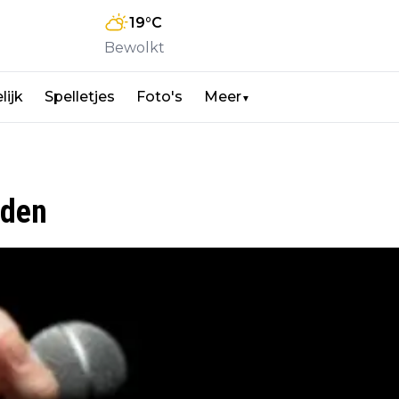
19
°C
Bewolkt
lijk
Spelletjes
Foto's
Meer
▼
eden