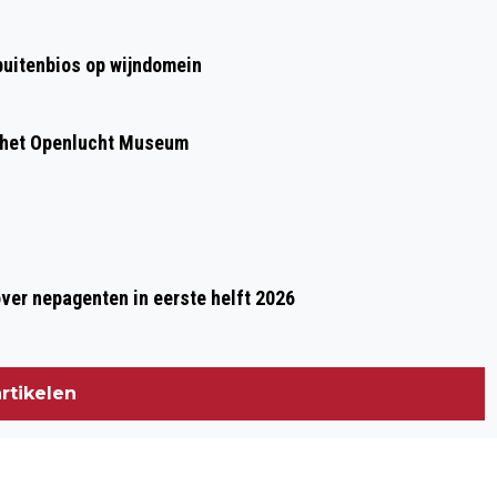
STICHTING AVONDVIERDAAGSE RHEDEN
 buitenbios op wijndomein
 het Openlucht Museum
over nepagenten in eerste helft 2026
rtikelen