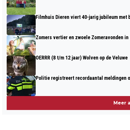
POSTDUIVENVERENIGING VELP-ZUID
Filmhuis Dieren viert 40-jarig jubileum met
Zomers vertier en zwoele Zomeravonden in
OERRR (8 t/m 12 jaar) Wolven op de Veluwe
Politie registreert recordaantal meldingen 
Meer a