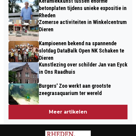
Keramiekkunst tussen enorme
OVER ZWERFAFVAL
betonplaten tijdens unieke expositie in
Rheden
Zomerse activiteiten in Winkelcentrum
Dieren
Kampioenen bekend na spannende
slotdag DataBalk Open NK Schaken te
Dieren
Kunstlezing over schilder Jan van Eyck
in Ons Raadhuis
Burgers' Zoo werkt aan grootste
zeegrasaquarium ter wereld
Meer artikelen