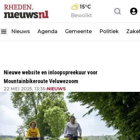
15
°C
Bewolkt
Nieuws
Agenda
Gemeente
Politiek
Zakel
Nieuwe website en inloopspreekuur voor
Mountainbikeroute Veluwezoom
22 MEI 2025, 13:35
•
NIEUWS