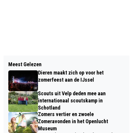
Vorig artikel
Volgend artikel
NL-ALERT TESTBERICHT OP
Meest Gelezen
HISTORISCHE DORPSWANDELING MET
MAANDAG 2 JUNI 2025
Dieren maakt zich op voor het
GIDSEN IN DE STEEG
zomerfeest aan de IJssel
Scouts uit Velp deden mee aan
internationaal scoutskamp in
Schotland
Zomers vertier en zwoele
Zomeravonden in het Openlucht
Museum