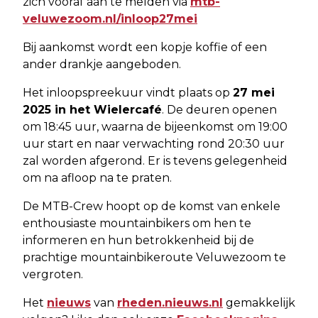
zich vooraf aan te melden via
mtb-
veluwezoom.nl/inloop27mei
Bij aankomst wordt een kopje koffie of een
ander drankje aangeboden.
Het inloopspreekuur vindt plaats op
27 mei
2025 in het Wielercafé
. De deuren openen
om 18:45 uur, waarna de bijeenkomst om 19:00
uur start en naar verwachting rond 20:30 uur
zal worden afgerond. Er is tevens gelegenheid
om na afloop na te praten.
De MTB-Crew hoopt op de komst van enkele
enthousiaste mountainbikers om hen te
informeren en hun betrokkenheid bij de
prachtige mountainbikeroute Veluwezoom te
vergroten.
Het
nieuws
van
rheden.nieuws.nl
gemakkelijk