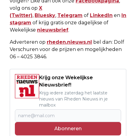
volgen? Like dan ook onze
Facebookpagina
,
volg ons op
X
(Twitter)
,
Bluesky
,
Telegram
of
LinkedIn
en
In
stagram
of krijg gratis onze dagelijkse of
Wekelijkse
nieuwsbrief
.
Adverteren op
rheden.nieuws.nl
bel dan: Dolf
Verschuren voor de prijzen en mogelijkheden
06 – 4025 3846.
Krijg onze Wekelijkse
Nieuwsbrief!
Krijg iedere zaterdag het laatste
nieuws van Rheden Nieuws in je
mailbox
Abonneren