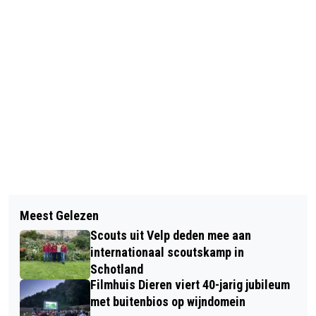
Vorig artikel
Volgend artikel
MOTORRIJDERSACTIEGROEP:
Meest Gelezen
VOLUIT LEVEN MET MINDFULNESS
VERKEER MOET BETER OP
Scouts uit Velp deden mee aan
KAN UW LEVEN VERANDEREN
MOTORRIJDERS LETTEN
internationaal scoutskamp in
Schotland
Filmhuis Dieren viert 40-jarig jubileum
met buitenbios op wijndomein