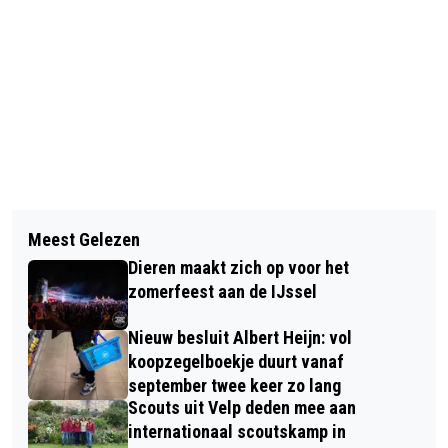
Vorig artikel
Volgend artikel
GRATIS WINKELEN OP
Meest Gelezen
SAMEN GENIETEN VAN EEN
WEGGEEFMARKT INLOOPHUIS ’T
Dieren maakt zich op voor het
MEXICAANSE MAALTIJD BIJ HET
TREFPUNT IN VELP
zomerfeest aan de IJssel
VELPSCH MAAL
Nieuw besluit Albert Heijn: vol
koopzegelboekje duurt vanaf
september twee keer zo lang
Scouts uit Velp deden mee aan
internationaal scoutskamp in