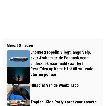
Vorig artikel
Volgend artikel
KBO-PCOB CONTACTMIDDAG RHEDEN:
Meest Gelezen
RIJNSTATE POLI-ZUID NAAR ELST,
BOLIVIA
Enorme zeppelin vliegt langs Velp,
KLINIEK VELP DICHT EIND 2022
over Arnhem en de Posbank voor
onderzoek naar luchtkwaliteit
Perseïden op komst: tot 65 vallende
sterren per uur
Huisdier van de Week: Taco
Tropical Kids Party zorgt voor zomers