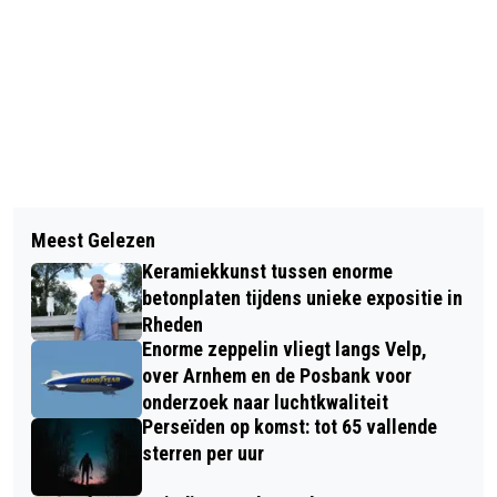
Vorig artikel
Volgend artikel
BABY-BIJEENKOMST IN DE
Meest Gelezen
ZOON AUDREY HEPBURN ONTHULT
BIBLIOTHEEK
Keramiekkunst tussen enorme
BEELDJE IN VELP
betonplaten tijdens unieke expositie in
Rheden
Enorme zeppelin vliegt langs Velp,
over Arnhem en de Posbank voor
onderzoek naar luchtkwaliteit
Perseïden op komst: tot 65 vallende
sterren per uur