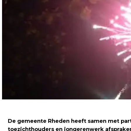
De gemeente Rheden heeft samen met partne
toezichthouders en jongerenwerk afsprake