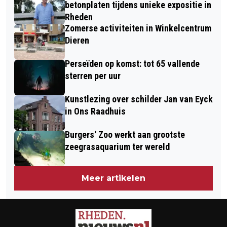
WEBSITE?
betonplaten tijdens unieke expositie in
Rheden
Zomerse activiteiten in Winkelcentrum
Dieren
Perseïden op komst: tot 65 vallende
sterren per uur
Kunstlezing over schilder Jan van Eyck
in Ons Raadhuis
Burgers' Zoo werkt aan grootste
zeegrasaquarium ter wereld
Meer artikelen