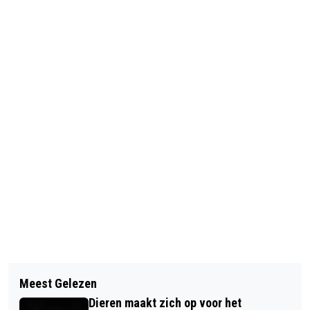
Vorig artikel
Volgend artikel
GEZONDERE WIJN BIJ DOMEIN HOF TE
Meest Gelezen
TENTOONSTELLING NIEUWE RUIMTE
DIEREN
Dieren maakt zich op voor het