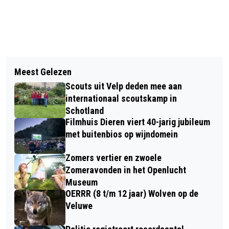
Vorig artikel
Volgend artikel
EEN GESLAAGDE BUURT BBQ MET
Meest Gelezen
BEKENDMAKINGEN GEMEENTE
BURENDAG IN NIEUWE WIJK VELP
Scouts uit Velp deden mee aan
RHEDEN
internationaal scoutskamp in
Schotland
Filmhuis Dieren viert 40-jarig jubileum
met buitenbios op wijndomein
Zomers vertier en zwoele
Zomeravonden in het Openlucht
Museum
OERRR (8 t/m 12 jaar) Wolven op de
Veluwe