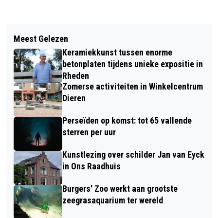
Vorig artikel
Volgend artikel
BEKENDMAKINGEN GEMEENTE
Meest Gelezen
REGENBOOGVLAG WAPPERT BOVENOP
RHEDEN
Keramiekkunst tussen enorme
HET GEMEENTEHUIS IN DE STEEG
betonplaten tijdens unieke expositie in
Rheden
Zomerse activiteiten in Winkelcentrum
Dieren
Perseïden op komst: tot 65 vallende
sterren per uur
Kunstlezing over schilder Jan van Eyck
in Ons Raadhuis
Burgers' Zoo werkt aan grootste
zeegrasaquarium ter wereld