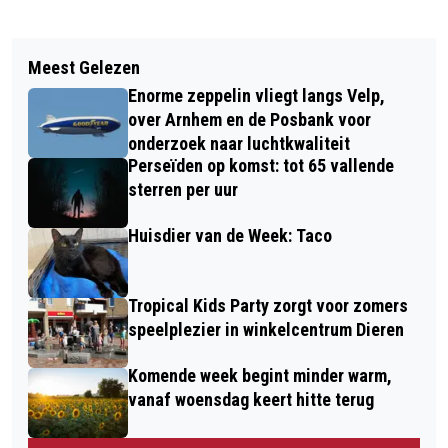
Vorig artikel
Volgend artikel
FAMILIEVOORSTELLING PLAZA
Meest Gelezen
CONCERTGEBOUWORKEST YOUNG
PATATTA IN OPENLUCHTTHEATER DE
Enorme zeppelin vliegt langs Velp,
VOOR BIJZONDER OPTREDEN NAAR DE
PINKENBERG
over Arnhem en de Posbank voor
PINKENBERG
onderzoek naar luchtkwaliteit
Perseïden op komst: tot 65 vallende
sterren per uur
Huisdier van de Week: Taco
Tropical Kids Party zorgt voor zomers
speelplezier in winkelcentrum Dieren
Komende week begint minder warm,
vanaf woensdag keert hitte terug