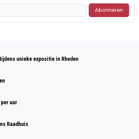
Abonneren
Volgend artikel
DECEMBER KADOOTJES
ijdens unieke expositie in Rheden
WEGGEEFMARKT IN DE STEEG
ren
 per uur
Ons Raadhuis