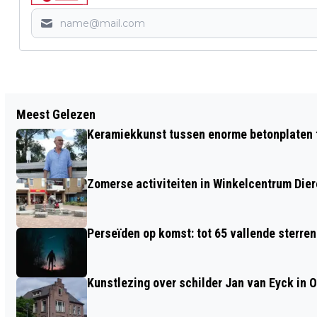
Vorig artikel
Meest Gelezen
BOEKENMARKT EN SPEELGOEDBEURS IN
Keramiekkunst tussen enorme betonplaten t
DE ZOOMERIJ DIEREN
Zomerse activiteiten in Winkelcentrum Die
Perseïden op komst: tot 65 vallende sterren
Kunstlezing over schilder Jan van Eyck in 