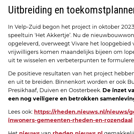
Uitbreiding en toekomstplanne
In Velp-Zuid begon het project in oktober 202
speeltuin ‘Het Akkertje’. Nu de nieuwbouwwon
opgeleverd, overweegt Vivare het loopgebied v
vrijwilligers komen maandelijks bijeen om lo
uit te wisselen en verbeterpunten te formulere
De positieve resultaten van het project hebben
en uit te breiden. Binnenkort worden er ook B
Presikhaaf, Duiven en Oosterbeek.
De inzet va
een nog veiligere en betrokken samenlevin
Lees ook:
https://rheden.nieuws.nl/nieuws/g
inwoners-gemeenten-rheden-en-rozendaal
Het
nieuws
van
rheden.nieuws.nl
gemakkelij