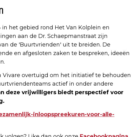
n
3 in het gebied rond Het Van Kolplein en
ingen aan de Dr. Schaepmanstraat zijn
an de 'Buurtvrienden' uit te breiden. De
pende en afgesloten zaken te bespreken, ideeën
n.
 Vivare overtuigd om het initiatief te behouden
uurtvriendenteams actief in onder andere
n deze vrijwilligers biedt perspectief voor
g.
ezamenlijk-inloopspreekuren-voor-alle-
k volgen? Like dan ook onze
Facebookpagina
,