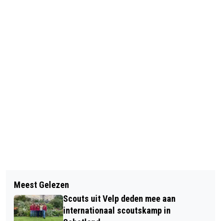
Vorig artikel
Volgend artikel
WERF & MATCH INFORMATIEAVOND
Meest Gelezen
OPEN COFFEE VELP DONDERDAG 9
GROENE OPLEIDINGEN AERES VELP
Scouts uit Velp deden mee aan
NOVEMBER 2023
internationaal scoutskamp in