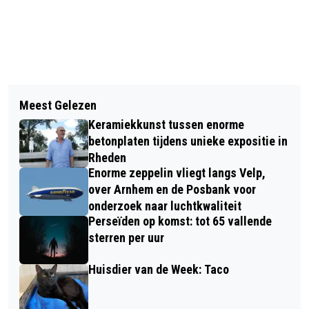
Vorig artikel
Volgend artikel
VRAGEN OVER JE TELEFOON OF E-
Meest Gelezen
UNIEKE WORKSHOPS BIJ ATELIER
MAIL? KOM LANGS BIJ HET DIGICAFÉ
Keramiekkunst tussen enorme
CRESO IN VELP
VAN DE ZOOMERIJ
betonplaten tijdens unieke expositie in
Rheden
Enorme zeppelin vliegt langs Velp,
over Arnhem en de Posbank voor
onderzoek naar luchtkwaliteit
Perseïden op komst: tot 65 vallende
sterren per uur
Huisdier van de Week: Taco