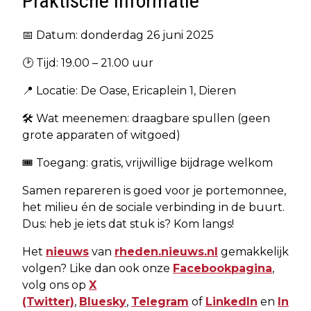
Praktische informatie
📅 Datum: donderdag 26 juni 2025
🕑 Tijd: 19.00 – 21.00 uur
📍 Locatie: De Oase, Ericaplein 1, Dieren
🛠️ Wat meenemen: draagbare spullen (geen
grote apparaten of witgoed)
🎟️ Toegang: gratis, vrijwillige bijdrage welkom
Samen repareren is goed voor je portemonnee,
het milieu én de sociale verbinding in de buurt.
Dus: heb je iets dat stuk is? Kom langs!
Het
nieuws
van
rheden.nieuws.nl
gemakkelijk
volgen? Like dan ook onze
Facebookpagina
,
volg ons op
X
(Twitter)
,
Bluesky
,
Telegram
of
LinkedIn
en
In