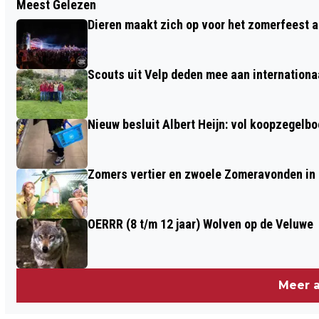
Meest Gelezen
GROOTS JUBILEUMFEEST BIJ
Dieren maakt zich op voor het zomerfeest a
CARNAVALSVERENIGING “DE
BLAOSPIEPKES“ TE VELP
Scouts uit Velp deden mee aan internation
Nieuw besluit Albert Heijn: vol koopzegelb
Zomers vertier en zwoele Zomeravonden in
OERRR (8 t/m 12 jaar) Wolven op de Veluwe
Meer a