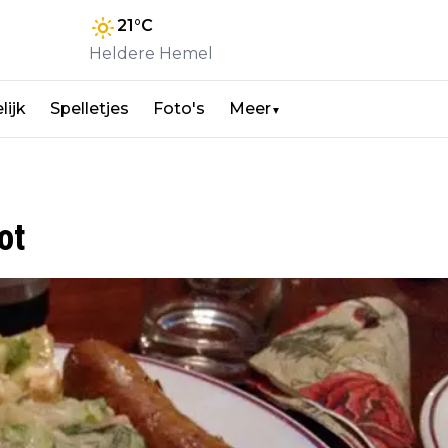
21
°C
Heldere Hemel
lijk
Spelletjes
Foto's
Meer
▼
ot