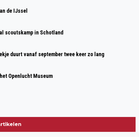
SUCCESVOL PLAY-IN VAN DE
an de IJssel
KONINKLIJKE ROSENDAALSCHE KAPEL
aal scoutskamp in Schotland
oekje duurt vanaf september twee keer zo lang
 het Openlucht Museum
rtikelen