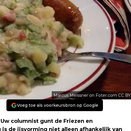
Marcus Meissner on Foter.com CC BY
Voeg toe als voorkeursbron op Google
Uw columnist gunt de Friezen en
 is de ijsvorming niet alleen afhankelijk van