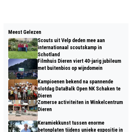
Vorig artikel
Volgend artikel
VROUWENGROEP INTERNATIONAAL IN
Meest Gelezen
GEZOCHT: VRIJWILLIGERS OM
DIEREN
Scouts uit Velp deden mee aan
PADDEN TE HELPEN TIJDENS
internationaal scoutskamp in
PADDENTREK
Schotland
Filmhuis Dieren viert 40-jarig jubileum
met buitenbios op wijndomein
Kampioenen bekend na spannende
slotdag DataBalk Open NK Schaken te
Dieren
Zomerse activiteiten in Winkelcentrum
Dieren
Keramiekkunst tussen enorme
betonplaten tijdens unieke expositie in