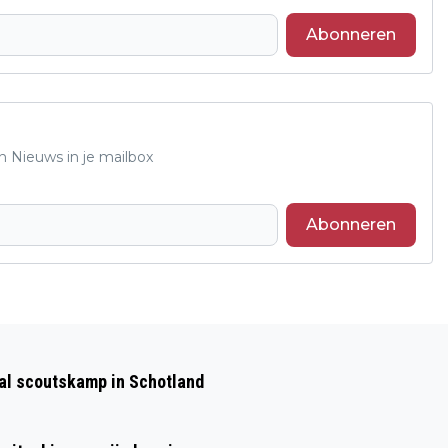
Abonneren
n Nieuws in je mailbox
Abonneren
Volgend artikel
CURSUS VELPOLOGIE 2.0 “BIJZONDER
aal scoutskamp in Schotland
VELP” IN DE PAPERCLIP