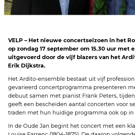
VELP – Het nieuwe concertseizoen in het R
op zondag 17 september om 15.30 uur met 
uitgevoerd door de vijf blazers van het Ard
Erik Dijkstra.
Het Ardito-ensemble bestaat uit vijf profession
gevarieerd concertprogramma presenteren me
debuut samen met pianist Frank Peters, tijden
geeft een bescheiden aantal concerten voor ser
traden met hun huidige programma ook op in 
In de Oude Jan begint het concert met een kl
Louise Farrenc (1804-1875). De daarop volgen