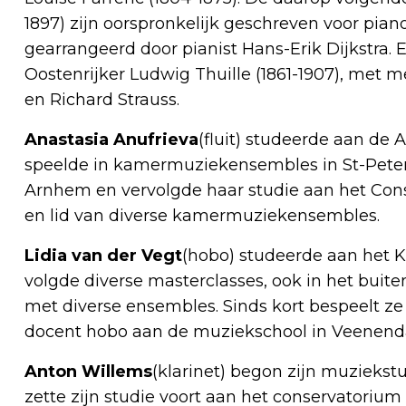
1897) zijn oorspronkelijk geschreven voor pia
gearrangeerd door pianist Hans-Erik Dijkstra. E
Oostenrijker Ludwig Thuille (1861-1907), me
en Richard Strauss.
Anastasia Anufrieva
(fluit) studeerde aan de
speelde in kamermuziekensembles in St-Peter
Arnhem en vervolgde haar studie aan het Conse
en lid van diverse kamermuziekensembles.
Lidia van der Vegt
(hobo) studeerde aan het 
volgde diverse masterclasses, ook in het buiten
met diverse ensembles. Sinds kort bespeelt ze
docent hobo aan de muziekschool in Veenenda
Anton Willems
(klarinet) begon zijn muzieks
zette zijn studie voort aan het conservatorium 