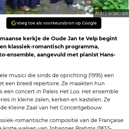
Ardito-ensemble
Voeg toe als voorkeursbron op Google
omaanse kerkje de Oude Jan te Velp begint
een klassiek-romantisch programma,
ito-ensemble, aangevuld met pianist Hans-
ele musici die sinds de oprichting (1995) een
t een breed repertoire. Ze maakten hun
s een concert in Paleis Het Loo. Het ensemble
ies in kleine zalen, kerken en kastelen. Ze
de Kleine Zaal van het Concertgebouw.
assiek-romantische compositie van de Française
de korte walsen van Johannes Brahms (1833-