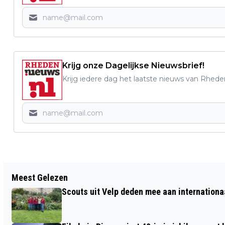
Krijg onze Dagelijkse Nieuwsbrief!
Krijg iedere dag het laatste nieuws van Rhede
Vorig artikel
Meest Gelezen
STICHTING AVONDVIERDAAGSE DIEREN
Scouts uit Velp deden mee aan internation
DOET MEE AAN DE RABO CLUBSUPPORT
ACTIE