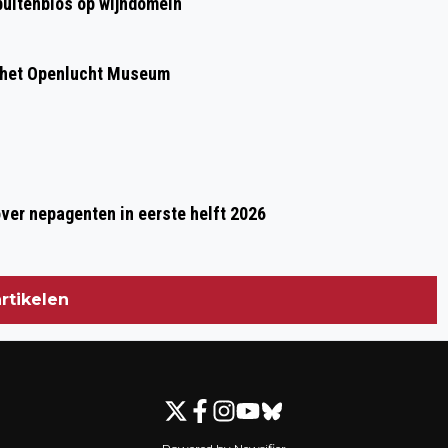
 buitenbios op wijndomein
 het Openlucht Museum
over nepagenten in eerste helft 2026
rtikelen