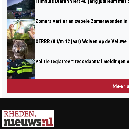
Filmhuis Dieren viert 40-jarig jubileum met
Zomers vertier en zwoele Zomeravonden in
OERRR (8 t/m 12 jaar) Wolven op de Veluwe
Politie registreert recordaantal meldingen 
Meer a