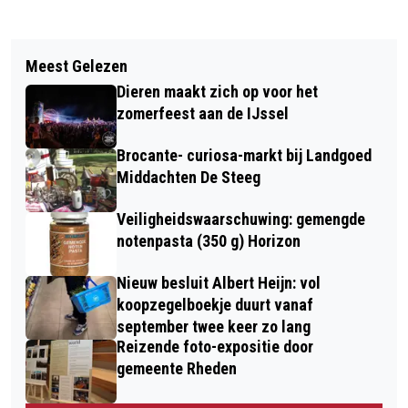
Vorig artikel
Volgend artikel
1E STRIPBOEK MEANDER GEMEENTE
Meest Gelezen
GEMEENTE ARNHEM MOET
RHEDEN OVERHANDIGD
Dieren maakt zich op voor het
STICHTING ONDERDAK WOON- EN
zomerfeest aan de IJssel
ZORGVOORZIENINGEN
Brocante- curiosa-markt bij Landgoed
SCHADEVERGOEDING BETALEN
Middachten De Steeg
Veiligheidswaarschuwing: gemengde
notenpasta (350 g) Horizon
Nieuw besluit Albert Heijn: vol
koopzegelboekje duurt vanaf
september twee keer zo lang
Reizende foto-expositie door
gemeente Rheden